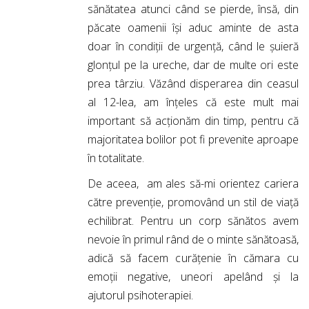
sănătatea atunci când se pierde, însă, din
păcate oamenii își aduc aminte de asta
doar în condiții de urgență, când le șuieră
glonțul pe la ureche, dar de multe ori este
prea târziu. Văzând disperarea din ceasul
al 12-lea, am înțeles că este mult mai
important să acționăm din timp, pentru că
majoritatea bolilor pot fi prevenite aproape
în totalitate.
De aceea, am ales să-mi orientez cariera
către prevenție, promovând un stil de viață
echilibrat. Pentru un corp sănătos avem
nevoie în primul rând de o minte sănătoasă,
adică să facem curățenie în cămara cu
emoții negative, uneori apelând și la
ajutorul psihoterapiei.