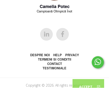
Camelia Potec
Campioană Olimpică Înot
DESPRE NOI
HELP
PRIVACY
TERMENI SI CONDITII
CONTACT
TESTIMONIALE
Copyright © 2026. All rights reserved.
ACCEPT
Privacy Policy on Cookies Usage
Acest site folosește
cookies
.
Află mai multe despre scopul