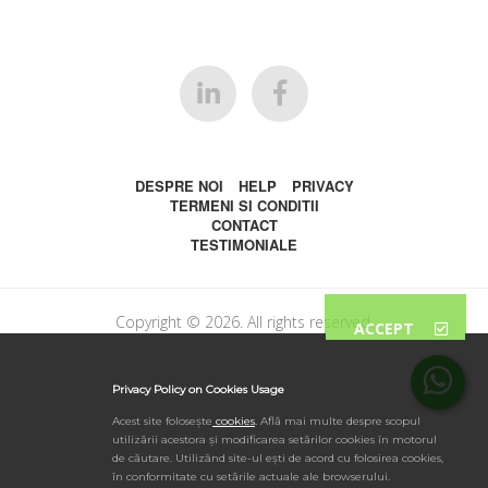
DESPRE NOI
HELP
PRIVACY
TERMENI SI CONDITII
CONTACT
TESTIMONIALE
Copyright © 2026. All rights reserved.
ACCEPT
Privacy Policy on Cookies Usage
Acest site folosește
cookies
.
Află mai multe despre scopul
utilizării acestora și modificarea setărilor cookies în motorul
de căutare. Utilizând site-ul ești de acord cu folosirea cookies,
în conformitate cu setările actuale ale browserului.