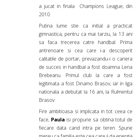
a jucat in finala Champions League, din
2010.
Putina lume stie ca initial a practicat
gimnastica, pentru ca mai tarziu, la 13 ani
sa faca trecerea catre handbal. Prima
antrenoare si cea care i-a descoperit
calitatile de portar, prevazandu-i o cariera
de succes in handbal a fost doamna Lena
Brebeanu. Primul club la care a fost
legitimata a fost Dinamo Brasov, iar in liga
nationala a debutat la 16 ani, la Rulmentul
Brasov.
Fire ambitioasa si implicata in tot ceea ce
face,
Paula
isi propune sa obtina totul de
fiecare data cand intra pe teren. Spune
mereu ca familia este cea care ii da energia