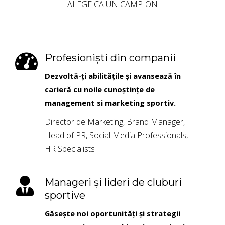
ALEGE CA UN CAMPION
Profesioniști din companii
Dezvolt
ă
-
ț
i abilit
ăț
ile
ș
i avanseaz
ă
în
carier
ă
cu noile cuno
ș
tin
ț
e de
management si marketing sportiv.
Director de Marketing, Brand Manager,
Head of PR, Social Media Professionals,
HR Specialists
Manageri și lideri de cluburi
sportive
Gă
se
ș
te noi oportunit
ăț
i
ș
i strategii