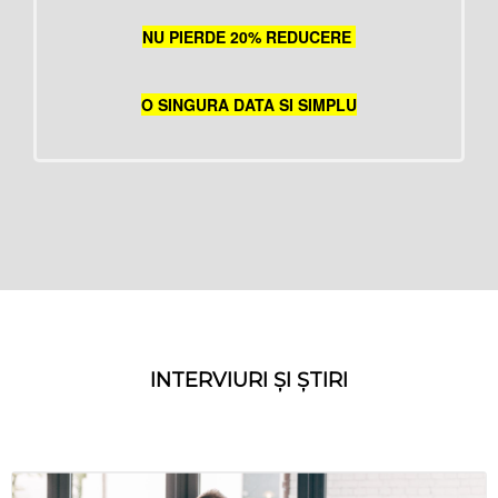
NU PIERDE 20% REDUCERE
O SINGURA DATA SI SIMPLU
INTERVIURI ȘI ȘTIRI