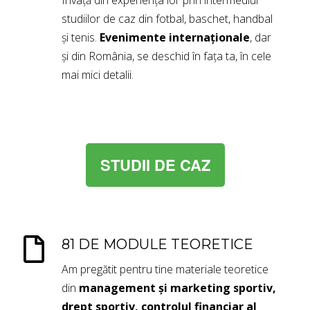
Învață din experiența lor prin intermediul
studiilor de caz din fotbal, baschet, handbal
și tenis.
Evenimente internaționale
, dar
și din România, se deschid în fața ta, în cele
mai mici detalii.
STUDII DE CAZ
81 DE MODULE TEORETICE
Am pregătit pentru tine materiale teoretice
din
management și marketing sportiv,
drept sportiv, controlul financiar al