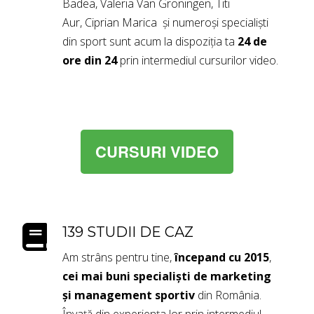
Badea
,
Valeria Van Groningen
,
Titi
Aur
,
Ciprian Marica
și numeroși specialiști
din sport sunt acum la dispoziția ta
24 de
ore din 24
prin intermediul cursurilor video.
CURSURI VIDEO
139 STUDII DE CAZ
Am strâns pentru tine,
începand cu 2015
,
cei mai buni specialiști de marketing
și management sportiv
din România.