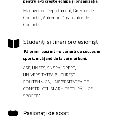
pentru a-
ț
i cre
ș
te echipa
ș
i organiza
ția.
Manager de Departament, Director de
Competiții, Antrenor, Organizator de
Competiții
Studenți și tineri profesioniști
Fă
primii pa
ș
i într-o carier
ă
de succes în
sport, înv
ățând de la cei mai buni.
ASE, UNEFS, SNSPA, DREPT,
UNIVERSITATEA BUCUREȘTI,
POLITEHNICA, UNIVERSITATEA DE
CONSTRUCȚII SI ARHITECTURĂ, LICEU
SPORTIV
Pasionați de sport