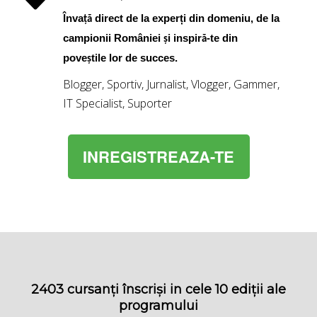
Înva
direct de la experți din domeniu, de la
ță
campionii României
i inspir
-te din
ș
ă
pove
tile lor de succes.
ș
Blogger, Sportiv, Jurnalist, Vlogger, Gammer,
IT Specialist, Suporter
INREGISTREAZA-TE
2403 cursanți înscriși in cele 10 ediții ale
programului