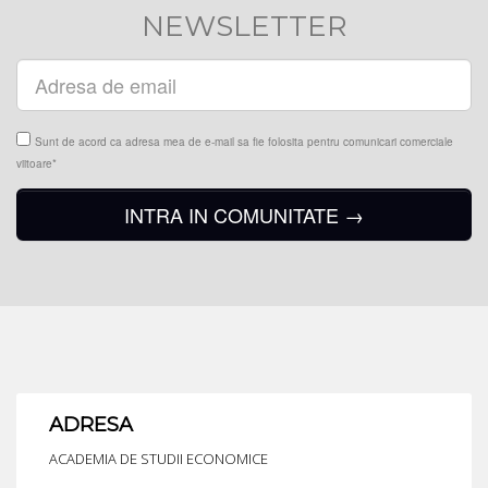
NEWSLETTER
Enter
address
Sunt de acord ca adresa mea de e-mail sa fie folosita pentru comunicari comerciale
viitoare*
INTRA IN COMUNITATE
→
ADRESA
ACADEMIA DE STUDII ECONOMICE