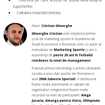
Interesul pe care acesta l-ar putea avea asupra
suporterilor;
Calitatea redactării textului.
Autor:
Cristian Gheorghe
Gheorghe Cristian
este iniţiatorul primei
școli de marketing sportiv în Academia de
Studii Economice si Romania, este co-autor al
manualului de
Marketing Sportiv
şi are o
experienţă de
peste 20 ani în fotbalul
românesc la nivel de management
.
A lansat primul rebranding si prima campanie
sociala a unui club sportiv din Romania in
anul
2006
(
Iubeste Sportul!
). A desfasurat
foarte multe evenimente in calitate de
organizator, inregistrand foarte multe
recorduri la nivel de participanti:
Alege
Jucaria, Alearga pentru Viata, Olimpiada