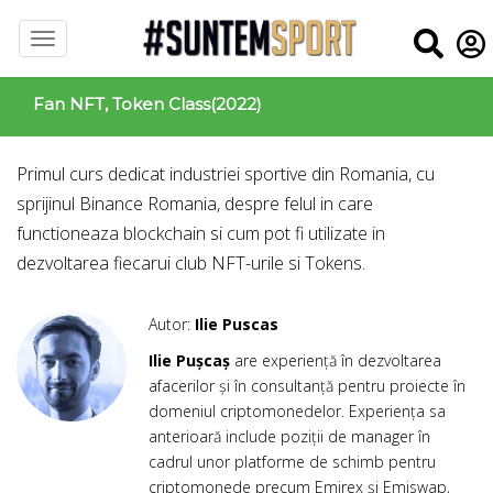
Fan NFT, Token Class(2022)
Primul curs dedicat industriei sportive din Romania, cu
sprijinul
Binance Romania
, despre felul in care
functioneaza blockchain si cum pot fi utilizate in
dezvoltarea fiecarui club NFT-urile si Tokens.
Autor:
Ilie Puscas
Ilie Pușcaș
are experiență în dezvoltarea
afacerilor și în consultanță pentru proiecte în
domeniul criptomonedelor. Experiența sa
anterioară include poziții de manager în
cadrul unor platforme de schimb pentru
criptomonede precum Emirex și Emiswap,