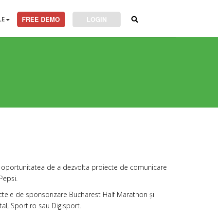
LE
FREE DEMO
LOGIN
t oportunitatea de a dezvolta proiecte de comunicare
Pepsi.
iectele de sponsorizare Bucharest Half Marathon și
al, Sport.ro sau Digisport.