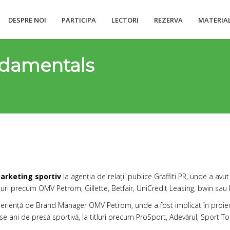
DESPRE NOI
PARTICIPA
LECTORI
REZERVA
MATERIA
damentals
rketing sportiv
la agenția de relații publice
Graffiti PR
, unde a avu
ri precum OMV Petrom, Gillette, Betfair, UniCredit Leasing, bwin sau 
xperiență de Brand Manager
OMV Petrom
, unde a fost implicat în pro
 ani de presă sportivă, la titluri precum ProSport, Adevărul, Sport Tot