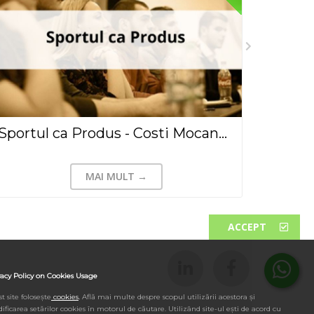
Sportul ca Produs - Costi Mocanu(2018)
MAI MULT →
ACCEPT
vacy Policy on Cookies Usage
t site folosește
cookies
.
Află mai multe despre scopul utilizării acestora și
ificarea setărilor cookies în motorul de căutare. Utilizând site-ul ești de acord cu