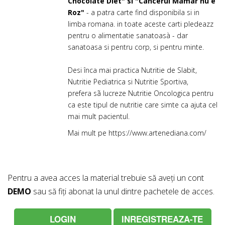
Chocolate Diet" si "Cancerul Mamar nu e
Roz"
- a patra carte find disponibila si in
limba romana. in toate aceste carti pledeazz
pentru o alimentatie sanatoasà - dar
sanatoasa si pentru corp, si pentru minte.
Desi înca mai practica Nutritie de Slabit,
Nutritie Pediatrica si Nutritie Sportiva,
prefera sã lucreze Nutritie Oncologica pentru
ca este tipul de nutritie care simte ca ajuta cel
mai mult pacientul.
Mai mult pe
https://www.artenediana.com/
Pentru a avea acces la material trebuie să aveți un cont
DEMO
sau să fiți abonat la unul dintre pachetele de acces.
LOGIN
INREGISTREAZA-TE