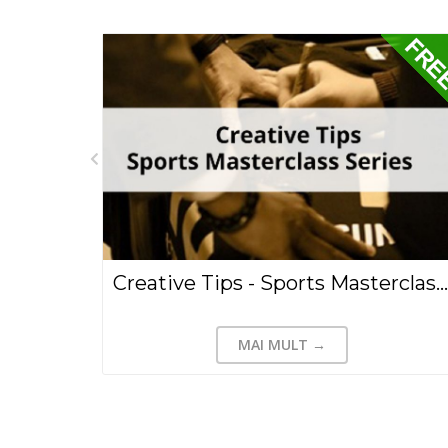
Drepturile de securitate socială ale sportivilor amatori și profesioniști, Florentina Camelia Medei(2023)
Creative Tips - Sports Masterclass Series
MAI MULT →