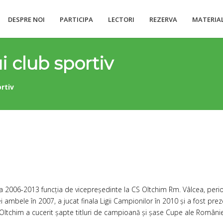
DESPRE NOI
PARTICIPA
LECTORI
REZERVA
MATERIA
club sportiv
rtiv
 2006-2013 funcția de vicepreședinte la CS Oltchim Rm. Vâlcea, peri
mbele în 2007, a jucat finala Ligii Campionilor în 2010 și a fost preze
, Oltchim a cucerit șapte titluri de campioană și șase Cupe ale Românie