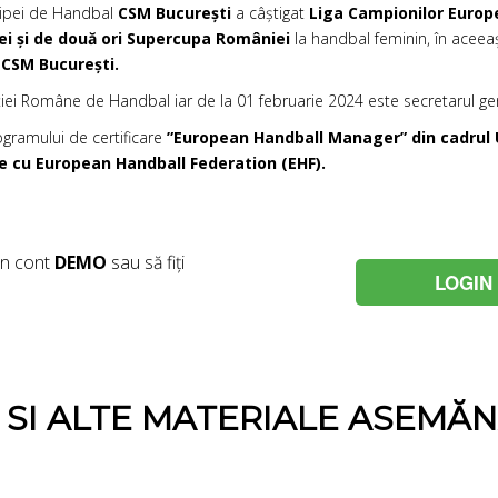
hipei de Handbal
CSM București
a câștigat
Liga Campionilor Europen
iei și de două ori Supercupa României
la handbal feminin, în aceea
CSM București.
iei Române de Handbal iar de la 01 februarie 2024 este secretarul gen
gramului de certificare
”European Handball Manager” din cadrul Un
re cu European Handball Federation (EHF).
un cont
DEMO
sau să fiți
LOGIN
E SI ALTE MATERIALE ASEMĂ