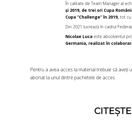
În calitate de Team Manager al ec
și 2019, de trei ori Cupa Român
Cupa ”Challenge” în 2019,
tot cu
Din 2021 lucrează în cadrul Federaț
Nicolae Luca
este absolventul pro
Germania, realizat în colabora
Pentru a avea acces la material trebuie să aveți 
abonat la unul dintre pachetele de acces.
CITEȘT