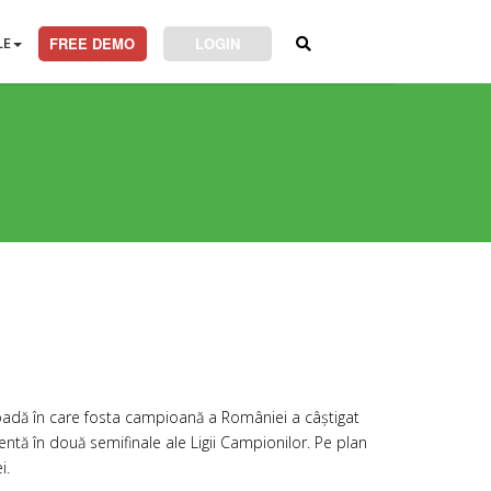
LE
FREE DEMO
LOGIN
oadă în care fosta campioană a României a câștigat
ntă în două semifinale ale Ligii Campionilor. Pe plan
i.