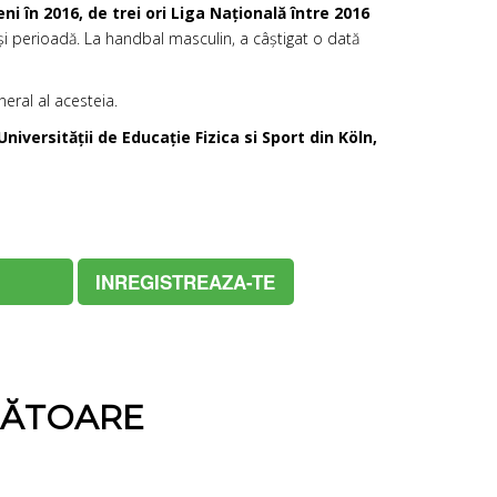
i în 2016, de trei ori Liga Națională între 2016
și perioadă. La handbal masculin, a câștigat o dată
eral al acesteia.
iversității de Educație Fizica si Sport din K
öln,
INREGISTREAZA-TE
NĂTOARE