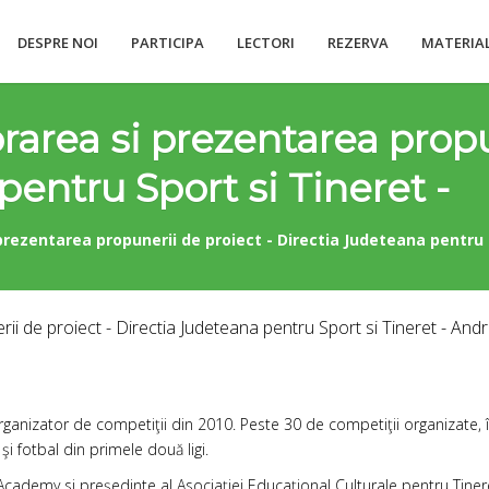
DESPRE NOI
PARTICIPA
LECTORI
REZERVA
MATERIA
rarea si prezentarea propu
entru Sport si Tineret -
prezentarea propunerii de proiect - Directia Judeteana pentru S
 de proiect - Directia Judeteana pentru Sport si Tineret - Andre
anizator de competiţii din 2010. Peste 30 de competiţii organizate, în ţ
i fotbal din primele două ligi.
cademy si preşedinte al Asociaţiei Educaţional Culturale pentru Tinere