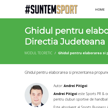
HOME
Ghidul pentru elabo
Directia Judeteana p
MODUL TEORETIC
Ghidul pentru elaborarea si 
Ghidul pentru elaborarea si prezentarea propunerii
Autor:
Andrei Pitigoi
Andrei Pitigoi
este Sports PR & org
pentru cluburi sportive de handbal ş
Este absolvent al Sports Business A