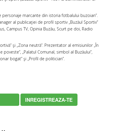
 de personaje marcante din istoria fotbalului buzoian”.
ager al publicaţiei de profil sportiv „Buzăul Sportiv”
ampus, Campus TV, Opinia Buzău, Scurt pe doi, Radio
rtivă” şi „Zona neutră”. Prezentator al emisiunilor „În
i de poveste”, „Palatul Comunal, simbol al Buzăului”,
nar bogat” şi „Profil de politician”.
INREGISTREAZA-TE