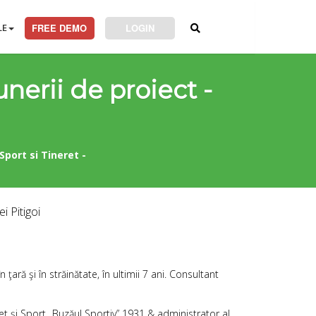
LE
FREE DEMO
LOGIN
nerii de proiect -
port si Tineret -
i Pitigoi
ară şi în străinătate, în ultimii 7 ani. Consultant
t şi Sport „Buzăul Sportiv” 1931 & administrator al