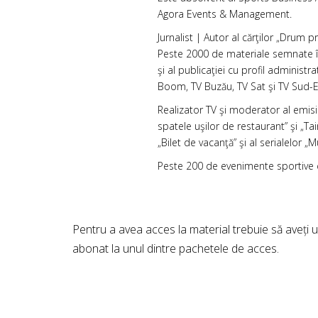
Agora Events & Management.
Jurnalist | Autor al cărţilor „Drum 
Peste 2000 de materiale semnate în 
şi al publicaţiei cu profil administ
Boom, TV Buzău, TV Sat şi TV Sud-Est
Realizator TV şi moderator al emisiu
spatele uşilor de restaurant” şi „Tai
„Bilet de vacanţă” şi al serialelor „
Peste 200 de evenimente sportive c
Pentru a avea acces la material trebuie să aveți 
abonat la unul dintre pachetele de acces.