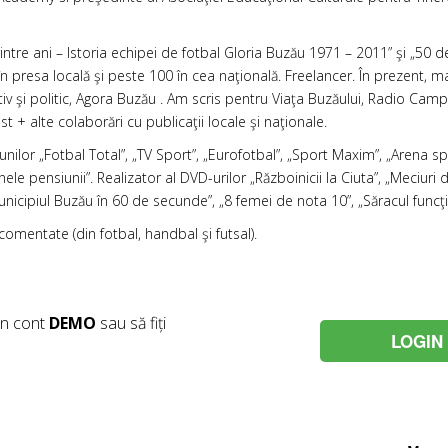
printre ani – Istoria echipei de fotbal Gloria Buzău 1971 – 2011” şi „50
presa locală şi peste 100 în cea naţională. Freelancer. În prezent, man
rativ şi politic, Agora Buzău . Am scris pentru Viaţa Buzăului, Radio C
 + alte colaborări cu publicaţii locale şi naţionale.
nilor „Fotbal Total”, „TV Sport”, „Eurofotbal”, „Sport Maxim”, „Arena spo
nele pensiunii”. Realizator al DVD-urilor „Războinicii la Ciuta”, „Meciur
Municipiul Buzău în 60 de secunde”, „8 femei de nota 10”, „Săracul funcţio
omentate (din fotbal, handbal şi futsal).
un cont
DEMO
sau să fiți
LOGIN