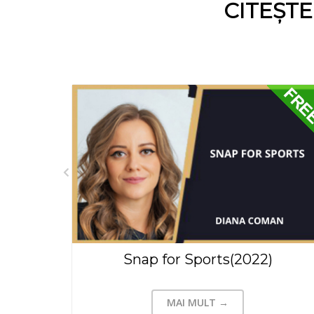
CITEȘT
Contract de activitate sportiva(fotbal) - Model Tip
Snap for Sports(2022)
MAI MULT →