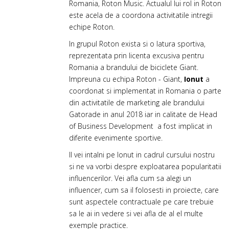
Romania, Roton Music. Actualul lui rol in Roton
este acela de a coordona activitatile intregii
echipe Roton.
In grupul Roton exista si o latura sportiva,
reprezentata prin licenta excusiva pentru
Romania a brandului de biciclete Giant.
Impreuna cu echipa Roton - Giant,
Ionut
a
coordonat si implementat in Romania o parte
din activitatile de marketing ale brandului
Gatorade in anul 2018 iar in calitate de Head
of Business Development a fost implicat in
diferite evenimente sportive.
Il vei intalni pe Ionut in cadrul cursului nostru
si ne va vorbi despre exploatarea popularitatii
influencerilor. Vei afla cum sa alegi un
influencer, cum sa il folosesti in proiecte, care
sunt aspectele contractuale pe care trebuie
sa le ai in vedere si vei afla de al el multe
exemple practice.