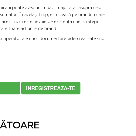
imii ani poate avea un impact major atât asupra celor
consumatori. În același timp, el mizează pe branduri care
 acest lucru este nevoie de existența unei strategii
rate toate acțiunile de brand.
r și operator ale unor documentare video realizate sub
INREGISTREAZA-TE
NĂTOARE