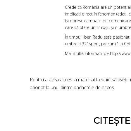
Crede că România are un potențial i
implicați direct în fenomen (atleți, 
își doresc campanii de comunicare ef
care să ofere un fir roșu și o umbr
În timpul liber, Radu este pasionat
umbrela 321sport, precum "La Cot
Mai multe informatii pe
http://www.
Pentru a avea acces la material trebuie să aveți 
abonat la unul dintre pachetele de acces.
CITEȘT