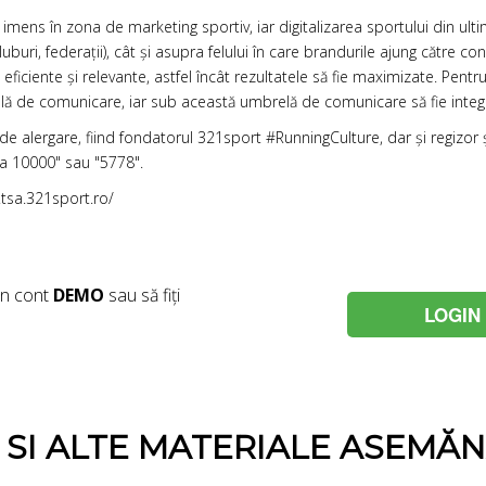
mens în zona de marketing sportiv, iar digitalizarea sportului din ult
cluburi, federații), cât și asupra felului în care brandurile ajung către 
iciente și relevante, astfel încât rezultatele să fie maximizate. Pentru
elă de comunicare, iar sub această umbrelă de comunicare să fie integ
 de alergare, fiind fondatorul 321sport #RunningCulture, dar și regizo
a 10000" sau "5778".
tsa.321sport.ro/
un cont
DEMO
sau să fiți
LOGIN
E SI ALTE MATERIALE ASEMĂ