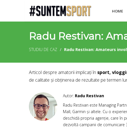
HOME
Radu Restivan: Amat
STUDIU DE CAZ
Radu Restivan: Amateurs involv
Articol despre amatorii implicați în
sport, vloggi
de calitate și obținerea de rezultate pe termen lu
Autor:
Radu Restivan
Radu Restivan este Managing Partne
Mall, Garmin și altele. Cu o experie
deschidă propria agenție, care în pr
dezvoltă campanii de comunicare 360