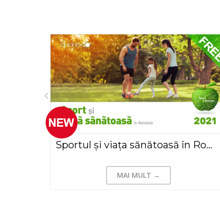
Sportul și viața sănătoasă în România, 2021 - Extras SBA
Tenisul întâlnește Design Thinking( Transylvania Open si Winners Open)
MAI MULT →