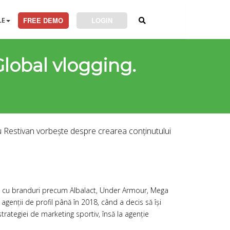
LE
FREE DEMO
LOGIN
Global vlogging.
u Restivan vorbește despre crearea conținutului
ză cu branduri precum Albalact, Under Armour, Mega
agenții de profil până în 2018, când a decis să își
trategiei de marketing sportiv, însă la agenție