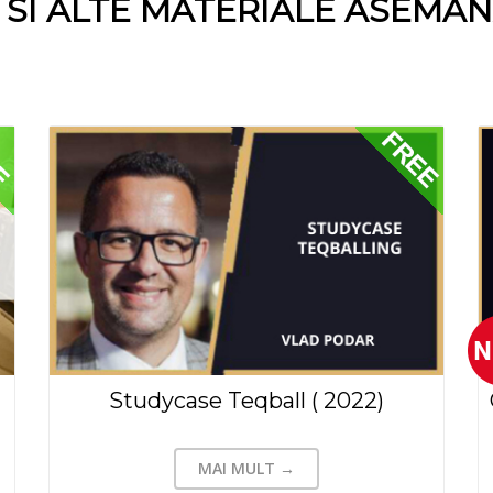
E SI ALTE MATERIALE ASEMĂ
Studycase Teqball ( 2022)
MAI MULT →