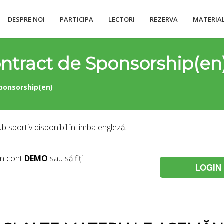
DESPRE NOI
PARTICIPA
LECTORI
REZERVA
MATERIA
ntract de Sponsorship(en
ponsorship(en)
sportiv disponibil în limba engleză.
un cont
DEMO
sau să fiți
LOGIN