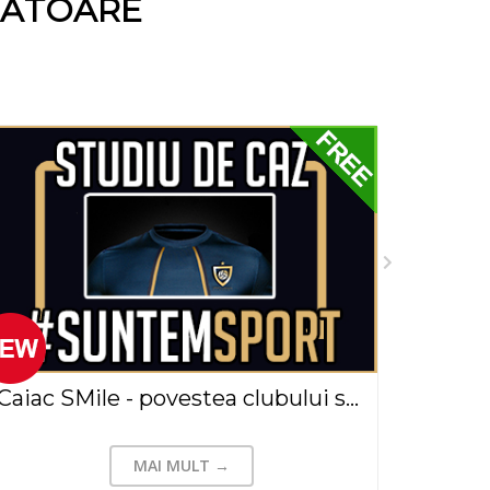
NĂTOARE
Caiac SMile - povestea clubului sportiv care a redefinit limitele persoanelor cu dizabilitati, Stancovici Ionut (2024)
MAI MULT →