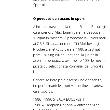
Sportului
O poveste de succes in sport
A început baschetul la clubul Steaua Bucureşti
cu antrenorul Vlad Eugen care l-a descoperit
şi iniţiat în baschet. A promovat la juniorii mari
ai C.S.S. Steaua, antrenori Titi Moldovan şi
Nicolae Daneţiu, cu care în 1986 a câştigat
primul şi singurul titlu naţional la juniori.In
aceasta perioada a avut peste 100 de meciuri
jucate cu selectionata Romaniei de junior (I si
II).
Cariera sa intra pe o ascensiune deosebita,
iar performantele sportive ii definesc cariera
ca si sportiv.
1986 - 1990 STEAUA BUCUREŞTI
1986 – Campion Naţional – antrenor Mihai