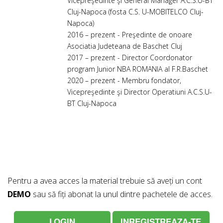
Vicepreşedinte şi General Manager A.C.S.U-BT
Cluj-Napoca (fosta C.S. U-MOBITELCO Cluj-
Napoca)
2016 – prezent - Preşedinte de onoare
Asociatia Judeteana de Baschet Cluj
2017 – prezent - Director Coordonator
program Junior NBA ROMANIA al F.R.Baschet
2020 – prezent - Membru fondator,
Vicepreşedinte şi Director Operatiuni A.C.S.U-
BT Cluj-Napoca
Pentru a avea acces la material trebuie să aveți un cont
DEMO
sau să fiți abonat la unul dintre pachetele de acces.
LOGIN
INREGISTREAZA-TE