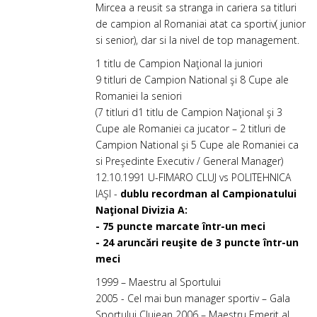
Mircea a reusit sa stranga in cariera sa titluri
de campion al Romaniai atat ca sportiv( junior
si senior), dar si la nivel de top management.
1 titlu de Campion Naţional la juniori
9 titluri de Campion National şi 8 Cupe ale
Romaniei la seniori
(7 titluri d1 titlu de Campion Naţional şi 3
Cupe ale Romaniei ca jucator – 2 titluri de
Campion National şi 5 Cupe ale Romaniei ca
si Preşedinte Executiv / General Manager)
12.10.1991 U-FIMARO CLUJ vs POLITEHNICA
IAŞI -
dublu recordman al Campionatului
Naţional Divizia A:
- 75 puncte marcate într-un meci
- 24 aruncări reuşite de 3 puncte într-un
meci
1999 – Maestru al Sportului
2005 - Cel mai bun manager sportiv – Gala
Sportului Clujean 2006 – Maestru Emerit al