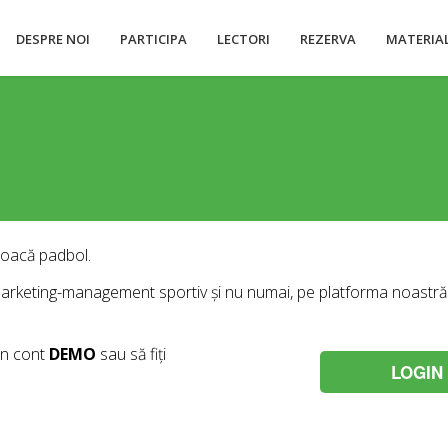
DESPRE NOI
PARTICIPA
LECTORI
REZERVA
MATERIA
joacă padbol.
arketing-management sportiv și nu numai, pe platforma noastră 
un cont
DEMO
sau să fiți
LOGIN