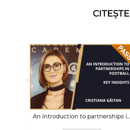
CITEȘT
Povestea Sport Arena Streetball(2017)
An introduction to partnerships in football | Key insights - Cristian