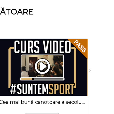
NĂTOARE
Cea mai bună canotoare a secolului, Elisabeta Lipă(2019)