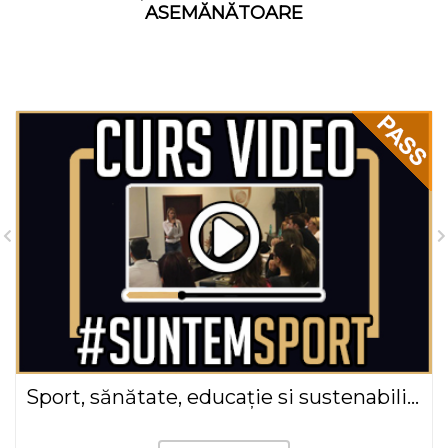
ASEMĂNĂTOARE
Sport, sănătate, educație si sustenabilitate - Valer Hancas(2020)