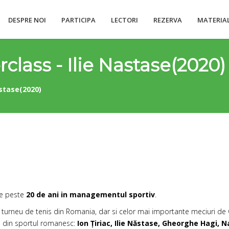
DESPRE NOI
PARTICIPA
LECTORI
REZERVA
MATERIA
class - Ilie Nastase(2020)
astase(2020)
de peste
20 de ani in managementul sportiv
.
e turneu de tenis din Romania, dar si celor mai importante meciuri de
ri din sportul romanesc:
Ion Țiriac, Ilie Năstase, Gheorghe Hagi,