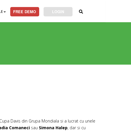
LE
FREE DEMO
LOGIN
 Cupa Davis din Grupa Mondiala si a lucrat cu unele
 Nadia Comaneci
sau
Simona Halep
,
dar si cu