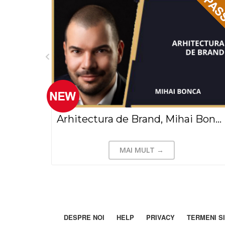
Golf, an ever changing Landscape, and how it effects enterprise partners like Fortinet( Case Study), Steve O’Connor(2023)
Arhitectura de Brand, Mihai Bonca(2022)
MAI MULT →
DESPRE NOI
HELP
PRIVACY
TERMENI SI