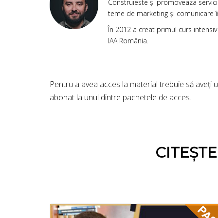
Construieste și promoveaza servicii 
teme de marketing și comunicare î
În 2012 a creat primul curs intens
IAA România
.
Pentru a avea acces la material trebuie să aveți 
abonat la unul dintre pachetele de acces.
CITEȘT