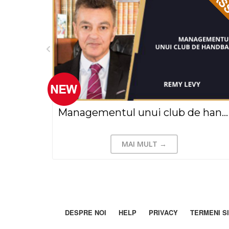
From ZERO to HERO - Alin Huiu (2020)
Managementul unui club de handbal, Remy Levy (2023)
MAI MULT →
DESPRE NOI
HELP
PRIVACY
TERMENI SI