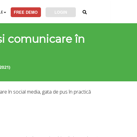
LE
FREE DEMO
LOGIN
și comunicare în
2021)
are în social media, gata de pus în practică